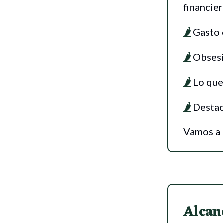
financie
🌶
Gasto 
🌶
Obsesió
🌶
Lo que 
🌶
Destac
Vamos a e
Alcan