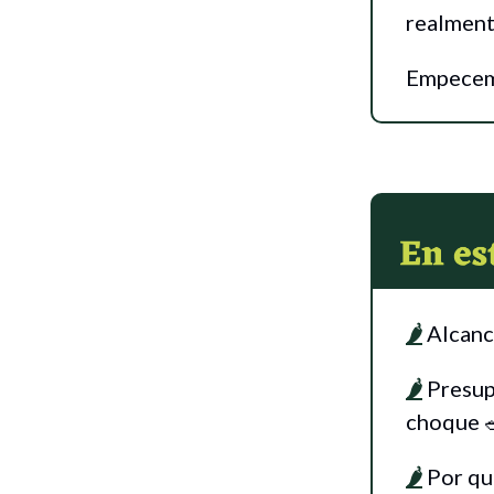
realment
Empecem
🌶
Alcancí
🌶
Presupu
choque 
🌶
Por qué