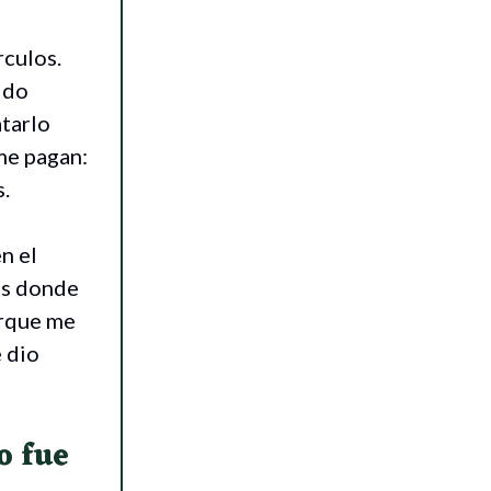
rculos.
ido
atarlo
me pagan:
s.
n el
es donde
orque me
e dio
o fue