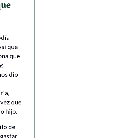
que
odía
Así que
ona que
ás
nos dio
ria,
 vez que
o hijo.
ilo de
 gastar