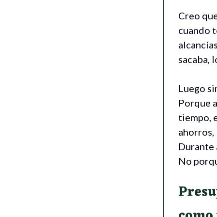
Creo que
cuando t
alcancías
sacaba, 
Luego si
Porque ah
tiempo, e
ahorros, 
Durante 
No porqu
Presu
como 