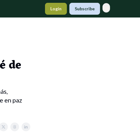
Login
Subscribe
é de
́s,
me en paz