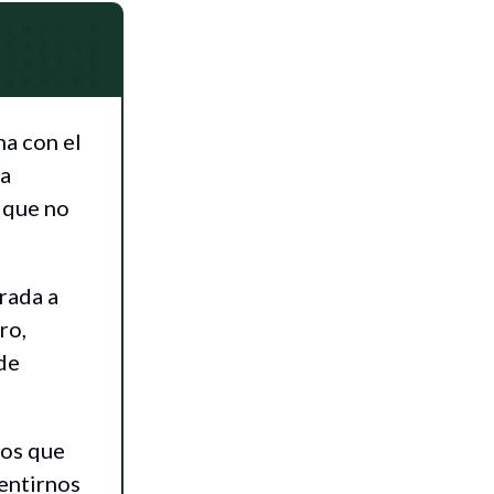
a con el
ba
 que no
irada a
ro,
de
tos que
entirnos