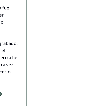
o fue
er
lo
grabado.
 el
ero a los
ra vez.
cerlo.
o