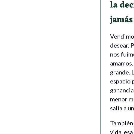
la de
jamás
Vendimos
desear. P
nos fuim
amamos. 
grande. 
espacio 
ganancias
menor ma
salía a u
También n
vida, es