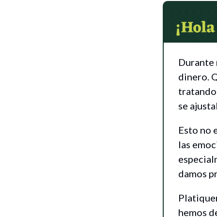
Durante 
dinero. Q
tratando
se ajusta
Esto no e
las emoc
especial
damos pr
Platique
hemos de