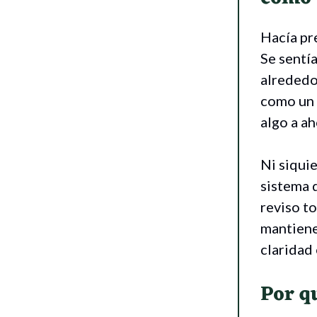
Hacía pr
Se sentí
alrededo
como un 
algo a ah
Ni siqui
sistema 
reviso t
mantiene 
claridad
Por q